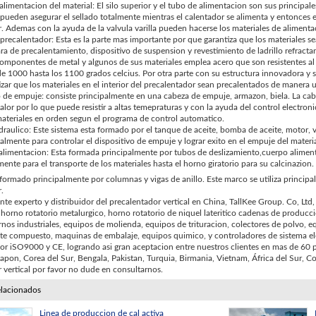
alimentacion del material: El silo superior y el tubo de alimentacion son sus princip
pueden asegurar el sellado totalmente mientras el calentador se alimenta y entonces el
. Ademas con la ayuda de la valvula varilla pueden hacerse los materiales de alimen
precalentador: Esta es la parte mas importante por que garantiza que los materiales
a de precalentamiento, dispositivo de suspension y revestimiento de ladrillo refractario
mponentes de metal y algunos de sus materiales emplea acero que son resistentes al 
de 1000 hasta los 1100 grados celcius. Por otra parte con su estructura innovadora y 
zar que los materiales en el interior del precalentador sean precalentados de manera 
o de empuje: consiste principalmente en una cabeza de empuje, armazon, biela. La cab
 calor por lo que puede resistir a altas temepraturas y con la ayuda del control electro
ateriales en orden segun el programa de control automatico.
draulico: Este sistema esta formado por el tanque de aceite, bomba de aceite, motor, v
ipalmente para controlar el dispositivo de empuje y lograr exito en el empuje del materi
limentacion: Esta formada principalmente por tubos de deslizamiento,cuerpo alimentad
nte para el transporte de los materiales hasta el horno giratorio para su calcinazion.
ormado principalmente por columnas y vigas de anillo. Este marco se utiliza principal
.
te experto y distribuidor del precalentador vertical en China, TallKee Group. Co, Ltd
 horno rotatorio metalurgico, horno rotatorio de niquel lateritico cadenas de produ
rnos industriales, equipos de molienda, equipos de trituracion, colectores de polvo, 
ante compuesto, maquinas de embalaje, equipos quimico, y controladores de sistema e
por iSO9000 y CE, logrando asi gran aceptacion entre nuestros clientes en mas de 60 p
 Japon, Corea del Sur, Bengala, Pakistan, Turquia, Birmania, Vietnam, África del Sur, Co
 vertical por favor no dude en consultarnos.
elacionados
Linea de produccion de cal activa