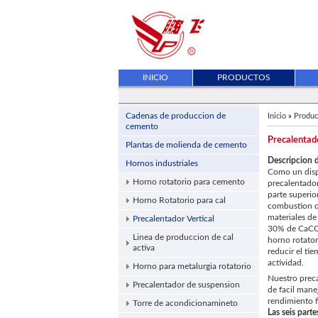
INICIO
PRODUCTOS
Cadenas de produccion de
Inicio
»
Produc
cemento
Precalentado
Plantas de molienda de cemento
Descripcion d
Hornos industriales
Como un dispo
Horno rotatorio para cemento
precalentador
parte superio
Horno Rotatorio para cal
combustion qu
materiales de
Precalentador Vertical
30% de CaCO3
Linea de produccion de cal
horno rotator
activa
reducir el ti
actividad.
Horno para metalurgia rotatorio
Nuestro preca
Precalentador de suspension
de facil mane
rendimiento f
Torre de acondicionamineto
Las seis part