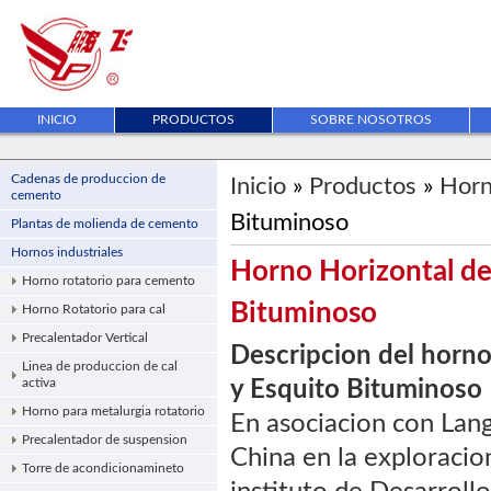
INICIO
PRODUCTOS
SOBRE NOSOTROS
Cadenas de produccion de
Inicio
»
Productos
»
Horn
cemento
Bituminoso
Plantas de molienda de cemento
Hornos industriales
Horno Horizontal de
Horno rotatorio para cemento
Bituminoso
Horno Rotatorio para cal
Precalentador Vertical
Descripcion del horno
Linea de produccion de cal
activa
y Esquito Bituminoso
Horno para metalurgia rotatorio
En asociacion con Langf
Precalentador de suspension
China en la exploracio
Torre de acondicionamineto