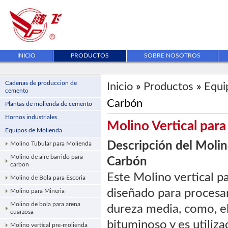
INICIO
PRODUCTOS
SOBRE NOSOTROS
Cadenas de produccion de
Inicio
»
Productos
»
Equi
cemento
Carbón
Plantas de molienda de cemento
Hornos industriales
Molino Vertical par
Equipos de Molienda
Descripción del Molin
Molino Tubular para Molienda
Molino de aire barrido para
Carbón
carbon
Este Molino vertical p
Molino de Bola para Escoria
diseñado para procesa
Molino para Mineria
Molino de bola para arena
dureza media, como, el
cuarzosa
bituminoso y es utiliz
Molino vertical pre-molienda