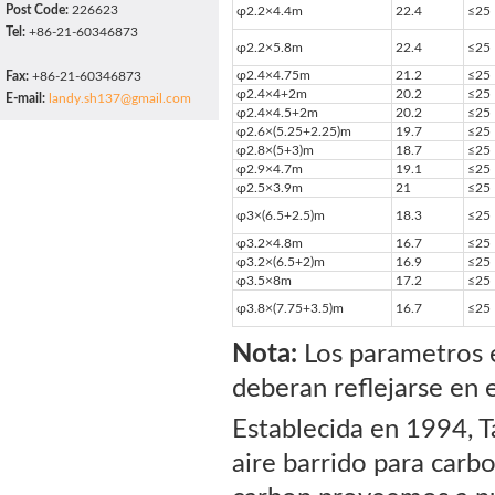
Post Code:
226623
φ2.2×4.4m
22.4
≤25
Tel:
+86-21-60346873
φ2.2×5.8m
22.4
≤25
φ2.4×4.75m
21.2
≤25
Fax:
+86-21-60346873
φ2.4×4+2m
20.2
≤25
E-mail:
landy.sh137@gmail.com
φ2.4×4.5+2m
20.2
≤25
φ2.6×(5.25+2.25)m
19.7
≤25
φ2.8×(5+3)m
18.7
≤25
φ2.9×4.7m
19.1
≤25
φ2.5×3.9m
21
≤25
φ3×(6.5+2.5)m
18.3
≤25
φ3.2×4.8m
16.7
≤25
φ3.2×(6.5+2)m
16.9
≤25
φ3.5×8m
17.2
≤25
φ3.8×(7.75+3.5)m
16.7
≤25
Nota:
Los parametros en
deberan reflejarse en 
Establecida en 1994, T
aire barrido para carb