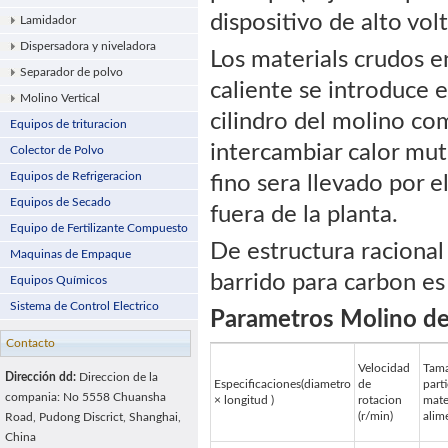
dispositivo de alto vol
Lamidador
Dispersadora y niveladora
Los materials crudos en
Separador de polvo
caliente se introduce e
Molino Vertical
cilindro del molino com
Equipos de trituracion
intercambiar calor mut
Colector de Polvo
Equipos de Refrigeracion
fino sera llevado por e
Equipos de Secado
fuera de la planta.
Equipo de Fertilizante Compuesto
De estructura racional 
Maquinas de Empaque
barrido para carbon es 
Equipos Químicos
Sistema de Control Electrico
Parametros Molino de 
Contacto
Velocidad
Tama
Dirección dd:
Direccion de la
Especificaciones(diametro
de
parti
compania: No 5558 Chuansha
× longitud )
rotacion
mate
(r/min)
alim
Road, Pudong Discrict, Shanghai,
China