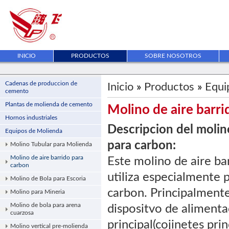
INICIO
PRODUCTOS
SOBRE NOSOTROS
Cadenas de produccion de
Inicio
»
Productos
»
Equi
cemento
Plantas de molienda de cemento
Molino de aire barri
Hornos industriales
Descripcion del molino
Equipos de Molienda
para carbon:
Molino Tubular para Molienda
Molino de aire barrido para
Este molino de aire ba
carbon
utiliza especialmente 
Molino de Bola para Escoria
carbon. Principalmente
Molino para Mineria
Molino de bola para arena
dispositvo de aliment
cuarzosa
principal(cojinetes prin
Molino vertical pre-molienda