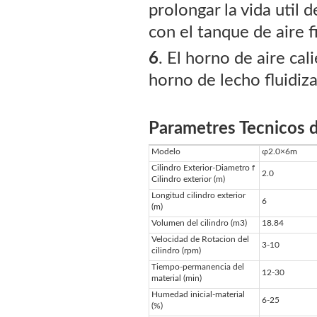
prolongar la vida util 
con el tanque de aire fi
6
. El horno de aire ca
horno de lecho fluidiz
Parametres Tecnicos d
Modelo
φ2.0×6m
Cilindro Exterior-Diametro f
2.0
Cilindro exterior (m)
Longitud cilindro exterior
6
(m)
Volumen del cilindro (m3)
18.84
Velocidad de Rotacion del
3-10
cilindro (rpm)
Tiempo-permanencia del
12-30
material (min)
Humedad inicial-material
6-25
(%)