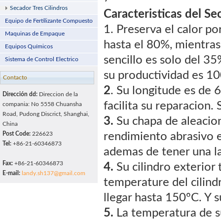
Secador Tres Cilindros
Caracteristicas del Se
Equipo de Fertilizante Compuesto
1. Preserva el calor po
Maquinas de Empaque
hasta el 80%, mientras 
Equipos Químicos
sencillo es solo del 3
Sistema de Control Electrico
su productividad es 10
Contacto
2
. Su longitude es de 6
Dirección dd:
Direccion de la
facilita su reparacion
compania: No 5558 Chuansha
Road, Pudong Discrict, Shanghai,
3.
Su chapa de aleacion 
China
Post Code:
226623
rendimiento abrasivo e
Tel:
+86-21-60346873
ademas de tener una la
Fax:
+86-21-60346873
4.
Su cilindro exterior
E-mail:
landy.sh137@gmail.com
temperature del cilind
llegar hasta 150ºC. Y 
5.
La temperatura de su