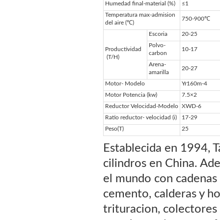
Humedad final-material (%)
≤1
Temperatura max-admision
750-900℃
del aire (℃)
Escoria
20-25
Polvo-
Productividad
10-17
carbon
(T/H)
Arena-
20-27
amarilla
Motor- Modelo
Yr160m-4
Motor Potencia (kw)
7.5×2
Reductor Velocidad-Modelo
XWD-6
Ratio reductor- velocidad (i)
17-29
Peso(T)
25
Establecida en 1994, T
cilindros en China. A
el mundo con cadenas 
cemento, calderas y ho
trituracion, colectores