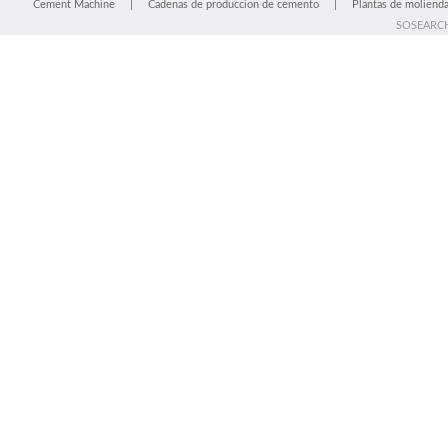
Cement Machine
|
Cadenas de produccion de cemento
|
Plantas de moliend
SOSEARC