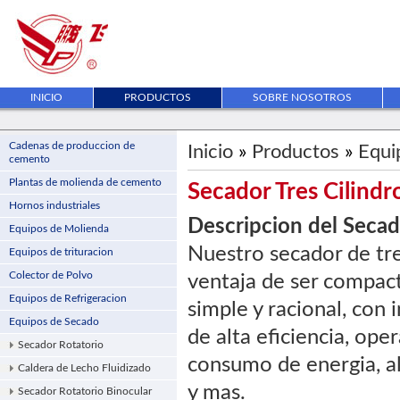
INICIO
PRODUCTOS
SOBRE NOSOTROS
Cadenas de produccion de
Inicio
»
Productos
»
Equi
cemento
Plantas de molienda de cemento
Secador Tres Cilindr
Hornos industriales
Descripcion del Secado
Equipos de Molienda
Nuestro secador de tres
Equipos de trituracion
Colector de Polvo
ventaja de ser compact
Equipos de Refrigeracion
simple y racional, con 
Equipos de Secado
de alta eficiencia, ope
Secador Rotatorio
consumo de energia, al
Caldera de Lecho Fluidizado
y mas.
Secador Rotatorio Binocular