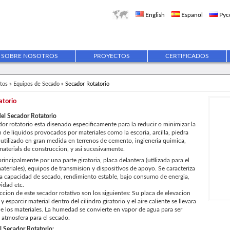
English
Espanol
Рус
SOBRE NOSOTROS
PROYECTOS
CERTIFICADOS
tos
»
Equipos de Secado
» Secador Rotatorio
atorio
del Secador Rotatorio
or rotatorio esta disenado especificamente para la reducir o minimizar la
de liquidos provocados por materiales como la escoria, arcilla, piedra
Es utilizado en gran medida en terrenos de cemento, ingieneria quimica,
materials de construccion, y asi sucesivamente.
ncipalmente por una parte giratoria, placa delantera (utilizada para el
teriales), equipos de transmision y dispositivos de apoyo. Se caracteriza
a capacidad de secado, rendimiento estable, bajo consumo de energia,
vidad etc.
accion de este secador rotativo son los siguientes: Su placa de elevacion
y esparcir material dentro del cilindro giratorio y el aire caliente se llevara
 los materiales. La humedad se convierte en vapor de agua para ser
a atmosfera para el secado.
l Secador Rotatorio: