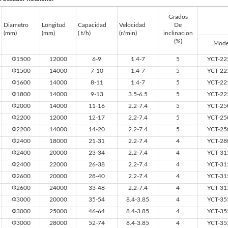
Grados
Diametro
Longitud
Capacidad
Velocidad
De
(mm)
(mm)
( t/h)
(r/min)
inclinacion
(%)
Mode
Ф1500
12000
6-9
1.4-7
5
YCT-22
Ф1500
14000
7-10
1.4-7
5
YCT-22
Ф1600
14000
8-11
1.4-7
5
YCT-22
Ф1800
14000
9-13
3.5-6.5
5
YCT-22
Ф2000
14000
11-16
2.2-7.4
5
YCT-25
Ф2200
12000
12-17
2.2-7.4
5
YCT-25
Ф2200
14000
14-20
2.2-7.4
5
YCT-25
Ф2400
18000
21-31
2.2-7.4
4
YCT-28
Ф2400
20000
23-34
2.2-7.4
4
YCT-31
Ф2400
22000
26-38
2.2-7.4
4
YCT-31
Ф2600
20000
28-40
2.2-7.4
4
YCT-31
Ф2600
24000
33-48
2.2-7.4
4
YCT-31
Ф3000
20000
35-54
8.4-3.85
4
YCT-35
Ф3000
25000
46-64
8.4-3.85
4
YCT-35
Ф3000
28000
52-74
8.4-3.85
4
YCT-35