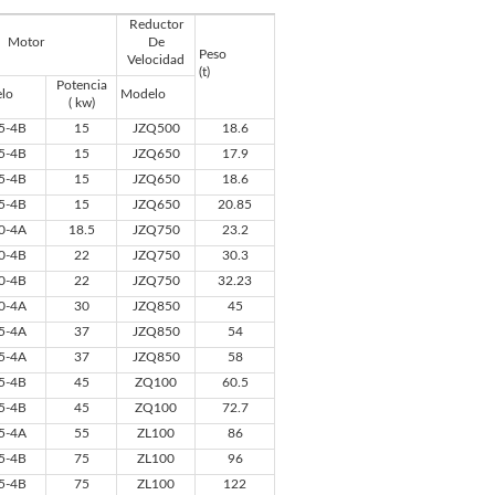
Reductor
Motor
De
Peso
Velocidad
(t)
Potencia
lo
Modelo
( kw)
5-4B
15
JZQ500
18.6
5-4B
15
JZQ650
17.9
5-4B
15
JZQ650
18.6
5-4B
15
JZQ650
20.85
0-4A
18.5
JZQ750
23.2
0-4B
22
JZQ750
30.3
0-4B
22
JZQ750
32.23
0-4A
30
JZQ850
45
5-4A
37
JZQ850
54
5-4A
37
JZQ850
58
5-4B
45
ZQ100
60.5
5-4B
45
ZQ100
72.7
5-4A
55
ZL100
86
5-4B
75
ZL100
96
5-4B
75
ZL100
122