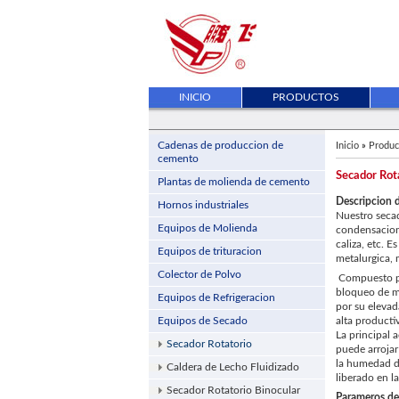
INICIO
PRODUCTOS
Cadenas de produccion de
Inicio
»
Produc
cemento
Secador Rot
Plantas de molienda de cemento
Descripcion 
Hornos industriales
Nuestro secad
Equipos de Molienda
condensacion 
caliza, etc. 
Equipos de trituracion
metalurgica, 
Colector de Polvo
Compuesto pri
bloqueo de ma
Equipos de Refrigeracion
por su elevad
Equipos de Secado
alta producti
La principal 
Secador Rotatorio
puede arrojar 
la humedad de
Caldera de Lecho Fluidizado
liberado en l
Secador Rotatorio Binocular
Parameros de