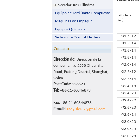
Secador Tres Cilindros
Equipo de Fertilizante Compuesto
Modelo
(m)
Maquinas de Empaque
Equipos Químicos
Ф1.5×12
Sistema de Control Electrico
Ф1.5×14
Contacto
Ф1.6×14
Ф1.8×14
Dirección dd:
Direccion de la
Ф2.0×14
compania: No 5558 Chuansha
Road, Pudong Discrict, Shanghai,
Ф2.2×12
China
Ф2.2×14
Post Code:
226623
Ф2.4×18
Tel:
+86-21-60346873
Ф2.4×20
Ф2.4×22
Fax:
+86-21-60346873
Ф2.6×20
E-mail:
landy.sh137@gmail.com
Ф2.6×24
Ф3.0×20
Ф3.0×25
Ф3.0×28