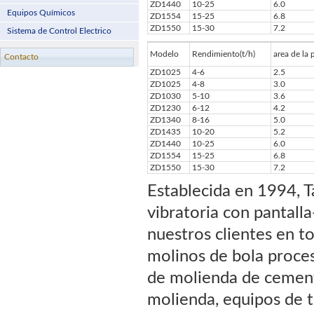
ZD1440
10-25
6.0
Equipos Químicos
ZD1554
15-25
6.8
ZD1550
15-30
7.2
Sistema de Control Electrico
Modelo
Rendimiento(t/h)
area de la 
Contacto
ZD1025
4-6
2.5
ZD1025
4-8
3.0
ZD1030
5-10
3.6
ZD1230
6-12
4.2
ZD1340
8-16
5.0
ZD1435
10-20
5.2
ZD1440
10-25
6.0
ZD1554
15-25
6.8
ZD1550
15-30
7.2
Establecida en 1994, T
vibratoria con pantal
nuestros clientes en 
molinos de bola proce
de molienda de cemento
molienda, equipos de t