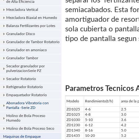
separar los fertilizan
de Alta Eficiencia
semiacabados. Esta for
Mezcladora Vertical
Mezcladora Biaxial en Humedo
amortiguador de resort
Balanza Fertilizantes por Lotes
sola cubierta o pantall
Granulador Disco
tipo de pantalla segun 
Granulador de Tambor Rotatorio
Granulador en amoniaco
Granulador Tambor
Secador granulador por
pulverizacionSerie PZ
Secador Rotatorio
Refrigerador Rotatorio
Parametros Tecnicos 
Empaquetador Rotatorio
Modelo
Rendimiento(t/h)
area de la 
Abonadora Vibratoria con
Pantalla -Serie ZD
ZD1025
4-6
2.5
ZD1025
4-8
3.0
Molino de Bola Proceso
ZD1030
5-10
3.6
Humedo
ZD1230
6-12
4.2
Molino de Bola Proceso Seco
ZD1340
8-16
5.0
ZD1435
10-20
5.2
Maquinas de Empaque