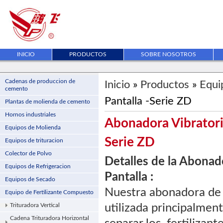
INICIO
PRODUCTOS
SOBRE NOSOTROS
Cadenas de produccion de
Inicio
»
Productos
»
Equi
cemento
Pantalla -Serie ZD
Plantas de molienda de cemento
Hornos industriales
Abonadora Vibratoria
Equipos de Molienda
Serie ZD
Equipos de trituracion
Colector de Polvo
Detalles de la Abonad
Equipos de Refrigeracion
Pantalla :
Equipos de Secado
Nuestra abonadora de p
Equipo de Fertilizante Compuesto
Trituradora Vertical
utilizada principalment
Cadena Trituradora Horizontal