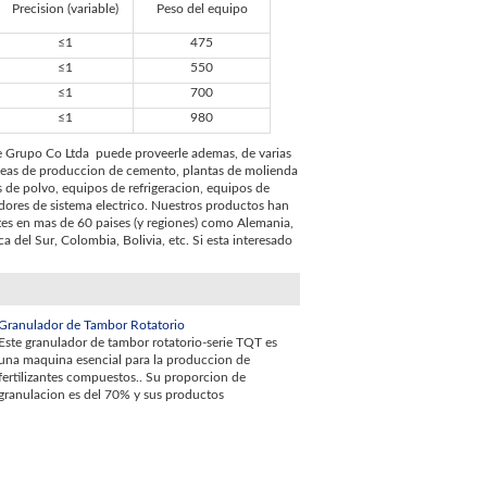
Precision (variable)
Peso del equipo
≤1
475
≤1
550
≤1
700
≤1
980
lKee Grupo Co Ltda puede proveerle ademas, de varias
ineas de produccion de cemento, plantas de molienda
s de polvo, equipos de refrigeracion, equipos de
dores de sistema electrico. Nuestros productos han
tes en mas de 60 paises (y regiones) como Alemania,
ca del Sur, Colombia, Bolivia, etc. Si esta interesado
Granulador de Tambor Rotatorio
Este granulador de tambor rotatorio-serie TQT es
una maquina esencial para la produccion de
fertilizantes compuestos.. Su proporcion de
granulacion es del 70% y sus productos