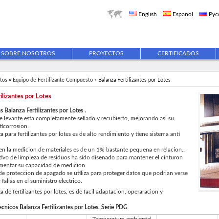
English
Espanol
Рус
SOBRE NOSOTROS
PROYECTOS
CERTIFICADOS
tos
»
Equipo de Fertilizante Compuesto
» Balanza Fertilizantes por Lotes
ilizantes por Lotes
s Balanza Fertilizantes por Lotes .
e levante esta completamente sellado y recubierto, mejorando asi su
icorrosion.
 para fertilizantes por lotes es de alto rendimiento y tiene sistema anti
en la medicion de materiales es de un 1% bastante pequena en relacion..
ivo de limpieza de residuos ha sido disenado para mantener el cinturon
ementar su capacidad de medicion
de proteccion de apagado se utiliza para proteger datos que podrian verse
fallas en el suministro electrico.
 de fertilizantes por lotes, es de facil adaptacion, operaracion y
cnicos Balanza Fertilizantes por Lotes, Serie PDG