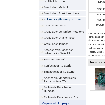
de Alta Eficiencia
Mode
Mezcladora Vertical
PDG-B
Mezcladora Biaxial en Humedo
PDG-B
Balanza Fertilizantes por Lotes
PDG-B
PDG-B
Granulador Disco
Granulador de Tambor Rotatorio
Como fabrican
otras maquina
Granulador en amoniaco
de cemento, c
Granulador Tambor
secado, equip
sido aprobado
Secador granulador por
Rusia, Brazil,
pulverizacionSerie PZ
en nuestra ba
Secador Rotatorio
Productos r
Refrigerador Rotatorio
Empaquetador Rotatorio
Abonadora Vibratoria con
Pantalla -Serie ZD
Molino de Bola Proceso
Humedo
Molino de Bola Proceso Seco
Maquinas de Empaque