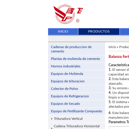
INICIO
PRODUCTOS
Cadenas de produccion de
Inicio
»
Produc
cemento
Balanza Fert
Plantas de molienda de cemento
Caracteristica
Hornos industriales
1.
El sensor d
Equipos de Molienda
capacidad ant
2.
Esta balanza
Equipos de trituracion
atascado,
3.
Su errores 
Colector de Polvo
4.
Un disposit
Equipos de Refrigeracion
linpio e incr
5.
El sistema 
Equipos de Secado
afectados por 
Equipo de Fertilizante Compuesto
6.
Esta balanza
manutencion
Trituradora Vertical
Parametros Te
Cadena Trituradora Horizontal