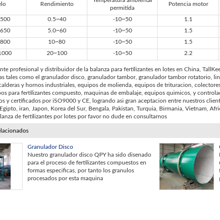
Temperatura ambiental
lo
Rendimiento
Potencia motor
permitida
500
0.5~40
-10~50
1.1
650
5.0~60
-10~50
1.5
800
10~80
-10~50
1.5
1000
20~100
-10~50
2.2
te profesional y distribuidor de la balanza para fertilizantes en lotes en China, Tal
s tales como el granulador disco, granulador tambor, granulador tambor rotatorio, l
alderas y hornos industriales, equipos de molienda, equipos de trituracion, colectore
os para fertilizantes compuesto, maquinas de embalaje, equipos quimicos, y controla
s y certificados por iSO9000 y CE, logrando asi gran aceptacion entre nuestros clien
 Egipto, iran, Japon, Korea del Sur, Bengala, Pakistan, Turquia, Birmania, Vietnam, Afri
lanza de fertilizantes por lotes por favor no dude en consultarnos
elacionados
Granulador Disco
Nuestro granulador disco QPY ha sido disenado
para el proceso de fertilizantes compuestos en
formas especificas, por tanto los granulos
procesados por esta maquina