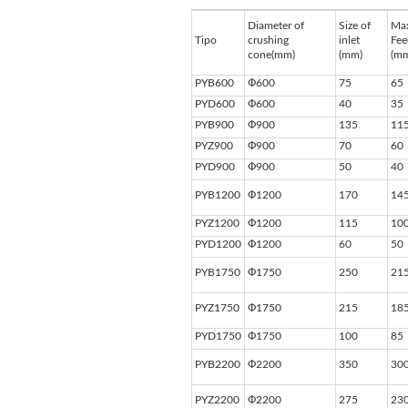
Diameter of
Size of
Ma
Tipo
crushing
inlet
Fee
cone(mm)
(mm)
(m
PYB600
Ф600
75
65
PYD600
Ф600
40
35
PYB900
Ф900
135
11
PYZ900
Ф900
70
60
PYD900
Ф900
50
40
PYB1200
Ф1200
170
14
PYZ1200
Ф1200
115
10
PYD1200
Ф1200
60
50
PYB1750
Ф1750
250
21
PYZ1750
Ф1750
215
18
PYD1750
Ф1750
100
85
PYB2200
Ф2200
350
30
PYZ2200
Ф2200
275
23