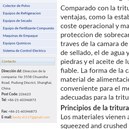
Colector de Polvo
Comparado con la tritu
Equipos de Refrigeracion
ventajas, como la estab
Equipos de Secado
coste operacional y ma
Equipo de Fertilizante Compuesto
proteccion de sobrecar
Maquinas de Empaque
traves de la camara de
Equipos Químicos
Sistema de Control Electrico
de sellado, el de agua 
piedras y el aceite de 
Contacto
fiable. La forma de la 
Dirección dd:
Direccion de la
compania: No 5558 Chuansha
material de alimentac
Road, Pudong Discrict, Shanghai,
conveniente para el me
China
Post Code:
226623
adecuadas para la tritu
Tel:
+86-21-60346873
Principios de la tritu
Fax:
+86-21-60346873
Los materiales vienen 
E-mail:
landy.sh137@gmail.com
squeezed and crushed 