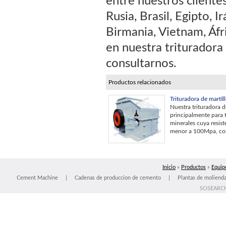
entre nuestros cliente
Rusia, Brasil, Egipto, I
Birmania, Vietnam, Áfri
en nuestra trituradora
consultarnos.
Productos relacionados
Trituradora de martil
Nuestra trituradora d
principalmente para tr
minerales cuya resist
menor a 100Mpa, com
Inicio
»
Productos
»
Equipo
Cement Machine
|
Cadenas de produccion de cemento
|
Plantas de moliend
SOSEARC