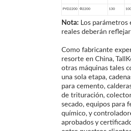
PYD2200
Ф2200
130
10
Nota:
Los parámetros e
reales deberán reflejar
Como fabricante expert
resorte en China, Tall
otras máquinas tales co
una sola etapa, caden
para cemento, calderas
de trituración, colecto
secado, equipos para f
químico, y controlador
aprobados y certificad