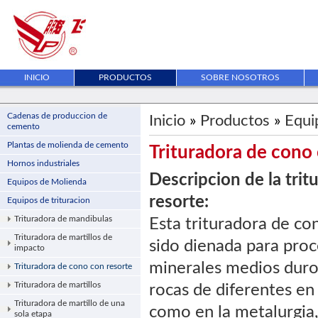
INICIO
PRODUCTOS
SOBRE NOSOTROS
Cadenas de produccion de
Inicio
»
Productos
»
Equi
cemento
Plantas de molienda de cemento
Trituradora de cono
Hornos industriales
Descripcion de la tri
Equipos de Molienda
resorte:
Equipos de trituracion
Trituradora de mandibulas
Esta trituradora de co
Trituradora de martillos de
sido dienada para proc
impacto
minerales medios duro
Trituradora de cono con resorte
Trituradora de martillos
rocas de diferentes en
Trituradora de martillo de una
como en la metalurgia,
sola etapa